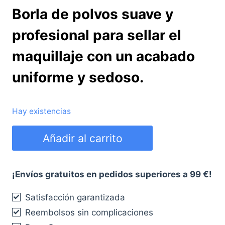
Borla de polvos suave y
profesional para sellar el
maquillaje con un acabado
uniforme y sedoso.
Hay existencias
Borla
Añadir al carrito
de
Polvos
Paris
¡Envíos gratuitos en pedidos superiores a 99 €!
Berlin
Satisfacción garantizada
“Houppette
Reembolsos sin complicaciones
N°3”